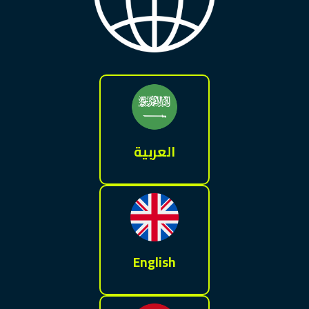
العربية
English